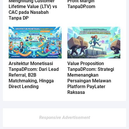
Menghitung Customer
Profit Margin
Lifetime Value (LTV) vs
TanpaDP.com
CAC pada Nasabah
Tanpa DP
Arsitektur Monetisasi
Value Proposition
TanpaDP.com: Dari Lead
TanpaDP.com: Strategi
Referral, B2B
Memenangkan
Matchmaking, Hingga
Persaingan Melawan
Direct Lending
Platform PayLater
Raksasa
Responsive Advertisement