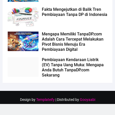
Fakta Mengejutkan di Balik Tren
Pembiayaan Tanpa DP di Indonesia
Mengapa Memiliki TanpaDP.com
Adalah Cara Tercepat Melakukan
Pivot Bisnis Menuju Era
Pembiayaan Digital
Pembiayaan Kendaraan Listrik
(EV) Tanpa Uang Muka: Mengapa
Anda Butuh TanpaDP.com
Sekarang
Design by
Templateify
| Distributed by
Gooyaabi
Home
About Us
Contact Us